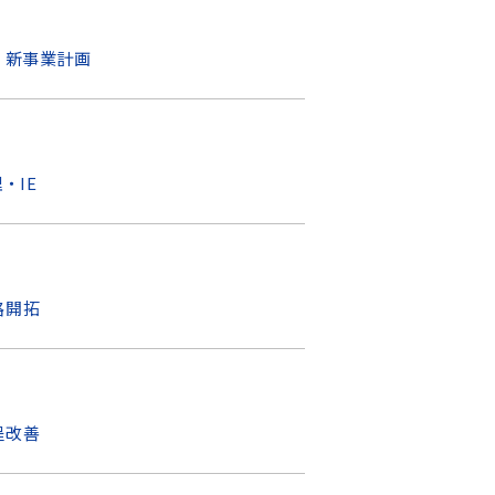
・新事業計画
・IE
路開拓
程改善