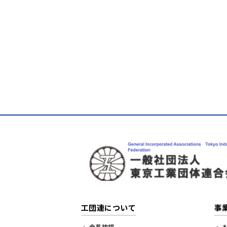
工団連について
事
・ 会長挨拶
・ 