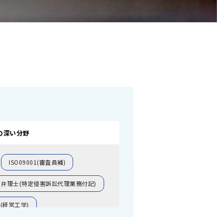
の深い分野
ISO09001(審査員補)
弁理士(特定侵害訴訟代理業務付記)
(経営工学)