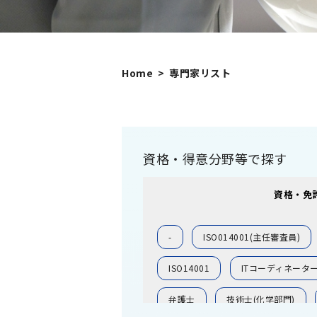
Home
専門家リスト
資格・得意分野等で探す
資格・免
-
ISO014001(主任審査員)
ISO14001
ITコーディネータ
弁護士
技術士(化学部門)