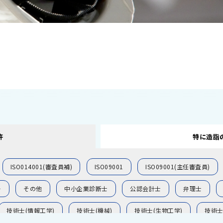
許
特に造詣
ISO014001(審査員補)
ISO09001
ISO09001(主任審査員)
ー
その他
中小企業診断士
公認会計士
弁理士
技術士(情報工学)
技術士(機械)
技術士(生物工学)
技術士