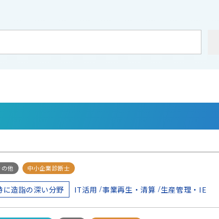
航空宇宙)
技術士(金属部門)
技術士(電気電子)
社会保険労
士付記）
税理士
その他
中小企業診断士
IT活用
事業再生・清算
生産管理・IE
特に造詣の深い分野