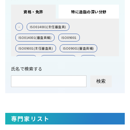
資格・免許
特に造詣の深い分野
-
ISO014001(主任審査員)
ISO014001(審査員補)
ISO09001
ISO09001(主任審査員)
ISO09001(審査員補)
ISO14001
ITコーディネーター
その他
氏名で検索する
中小企業診断士
公認会計士
弁理士
弁理士(特定侵害訴訟代理業務付記)
弁護士
技術士(化学部門)
技術士(情報工学)
技術士(機械)
技術士(生物工学)
技術士(経営工学)
技術士(総合技術監理)
専門家リスト
技術士(航空宇宙)
技術士(金属部門)