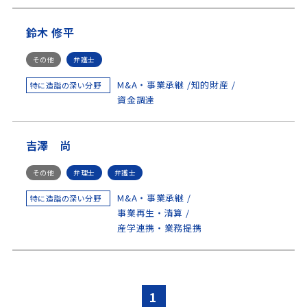
技術士(電気電子)
社会保険労務士
鈴木 修平
社会保険労務士（特定社会保険労務士付記）
税理士
その他
弁護士
M&A・事業承継
知的財産
特に造詣の深い分野
資金調達
吉澤 尚
その他
弁理士
弁護士
M&A・事業承継
特に造詣の深い分野
事業再生・清算
産学連携・業務提携
1