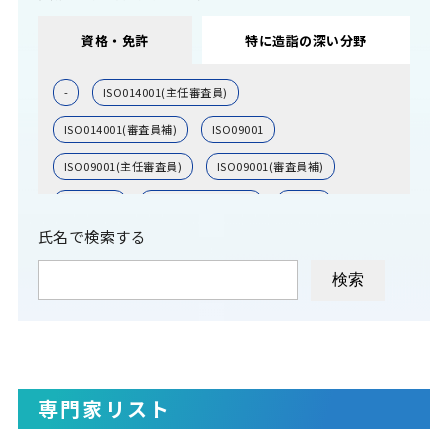
資格・免許
特に造詣の深い分野
-
ISO014001(主任審査員)
ISO014001(審査員補)
ISO09001
ISO09001(主任審査員)
ISO09001(審査員補)
ISO14001
ITコーディネーター
その他
氏名で検索する
中小企業診断士
公認会計士
弁理士
弁理士(特定侵害訴訟代理業務付記)
弁護士
技術士(化学部門)
技術士(情報工学)
技術士(機械)
技術士(生物工学)
技術士(経営工学)
技術士(総合技術監理)
専門家リスト
技術士(航空宇宙)
技術士(金属部門)