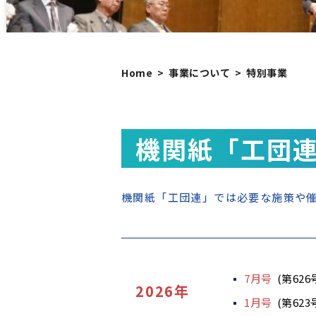
Home
事業について
特別事業
機関紙「工団
機関紙「工団連」では必要な施策や
7月号
(第626
2026年
1月号
(第623