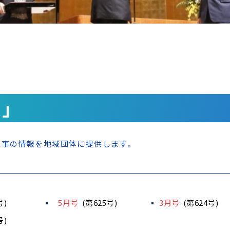
連」
催事の情報を地域団体に提供します。
号)
5月号
(第625号)
3月号
(第624号)
号)