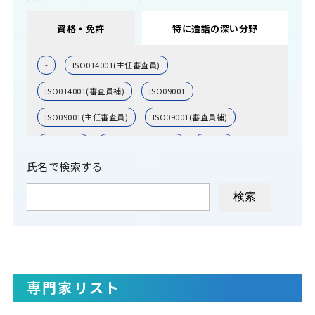
資格・免許
特に造詣の深い分野
-
ISO014001(主任審査員)
ISO014001(審査員補)
ISO09001
ISO09001(主任審査員)
ISO09001(審査員補)
ISO14001
ITコーディネーター
その他
氏名で検索する
中小企業診断士
公認会計士
弁理士
弁理士(特定侵害訴訟代理業務付記)
弁護士
技術士(化学部門)
技術士(情報工学)
技術士(機械)
技術士(生物工学)
技術士(経営工学)
技術士(総合技術監理)
専門家リスト
技術士(航空宇宙)
技術士(金属部門)