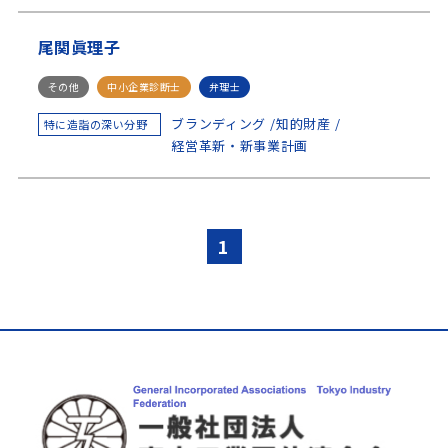
技術士(電気電子)
社会保険労務士
尾関眞理子
社会保険労務士（特定社会保険労務士付記）
税理士
その他
中小企業診断士
弁理士
ブランディング
知的財産
特に造詣の深い分野
経営革新・新事業計画
1