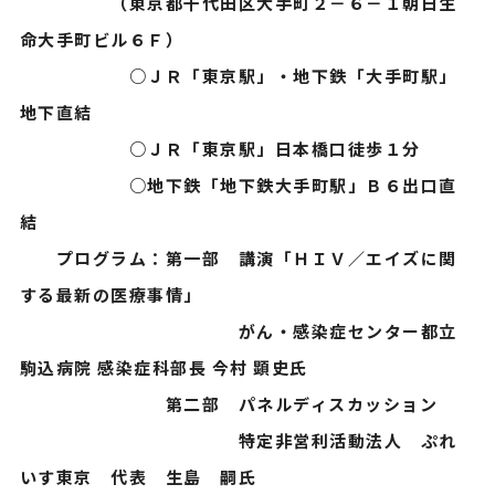
（東京都千代田区大手町２－６－１朝日生
命大手町ビル６Ｆ）
○ＪＲ「東京駅」・地下鉄「大手町駅」
地下直結
○ＪＲ「東京駅」日本橋口徒歩１分
○地下鉄「地下鉄大手町駅」Ｂ６出口直
結
プログラム：第一部 講演「ＨＩＶ／エイズに関
する最新の医療事情」
がん・感染症センター都立
駒込病院 感染症科部長 今村 顕史氏
第二部 パネルディスカッション
特定非営利活動法人 ぷれ
いす東京 代表 生島 嗣氏