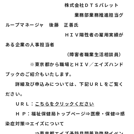
株式会社ＤＴＳパレット
業務部業務推進担当グ
ループマネージャ 後藤 正善氏
ＨＩＶ陽性者の雇用実績が
ある企業の人事担当者
（障害者職業生活相談員）
※東京都から職場とＨＩＶ／エイズハンド
ブックのご紹介もいたします。
詳細及び申込みについては、下記ＵＲＬをご覧く
ださい。
ＵＲＬ：
こちらをクリックください
Ｈ Ｐ：福祉保健局トップページ⇒医療・保健⇒感
染症対策⇒エイズについて
⇒東京都エイズ予防月間普及啓発イベン