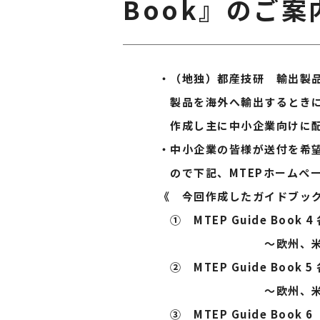
Book』のご案
・（地独）都産技研 輸出製品技
製品を海外へ輸出するときに役
作成し主に中小企業向けに配
・中小企業の皆様が送付を希望す
ので下記、MTEPホームぺージ
《 今回作成したガイドブック
① MTEP Guide Book 4
～欧州、米国、中国
② MTEP Guide Book 
～欧州、米国、中国
③ MTEP Guide Book 6 C