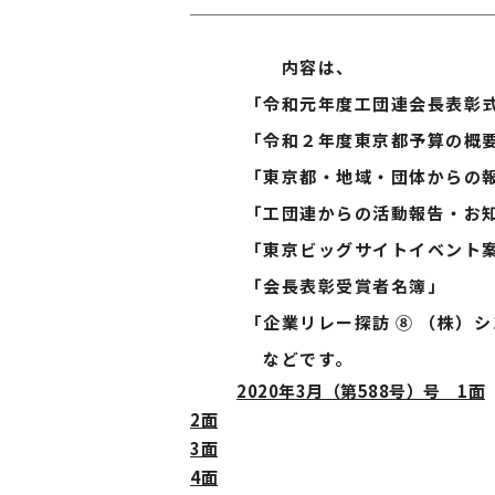
内容は、
「令和元年度工団連会長表彰式
「令和２年度東京都予算の概
「東京都・地域・団体からの報
「工団連からの活動報告・お知
「東京ビッグサイトイベント案
「会長表彰受賞者名簿」
「企業リレー探訪 ⑧ （株）シ
などです。
2020年3月（第588号）号 1面
2面
3面
4面