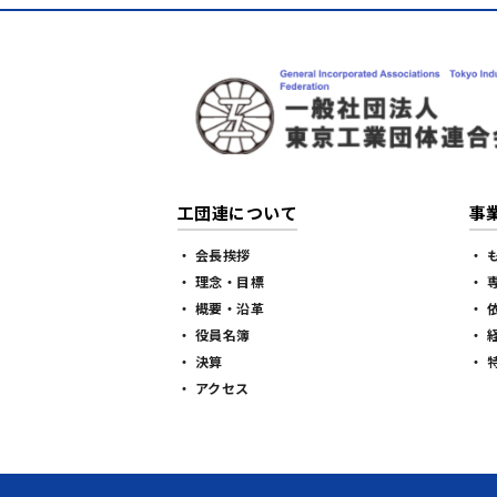
工団連について
事
・ 会長挨拶
・ 
・ 理念・目標
・ 
・ 概要・沿革
・ 
・ 役員名簿
・ 
・ 決算
・ 
・ アクセス