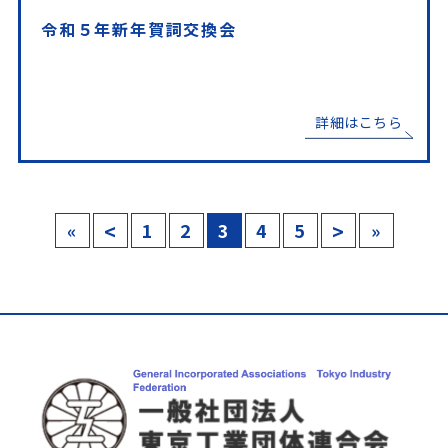
令和５年新年賀詞交換会
詳細はこちら
«
<
1
2
3
4
5
>
»