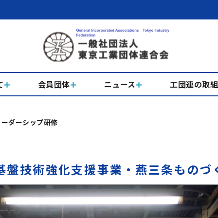
て
会員団体
ニュース
工団連の取
リーダーシップ研修
基盤技術強化支援事業・燕三条ものつ