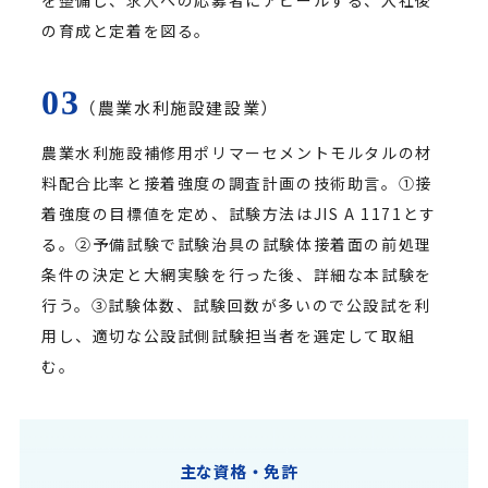
を整備し、求人への応募者にアピールする、入社後
の育成と定着を図る。
（農業水利施設建設業）
農業水利施設補修用ポリマーセメントモルタルの材
料配合比率と接着強度の調査計画の技術助言。①接
着強度の目標値を定め、試験方法はJIS A 1171とす
る。②予備試験で試験治具の試験体接着面の前処理
条件の決定と大網実験を行った後、詳細な本試験を
行う。③試験体数、試験回数が多いので公設試を利
用し、適切な公設試側試験担当者を選定して取組
む。
主な資格・免許