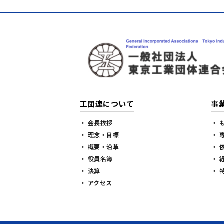
工団連について
事
・ 会長挨拶
・ 
・ 理念・目標
・ 
・ 概要・沿革
・ 
・ 役員名簿
・ 
・ 決算
・ 
・ アクセス