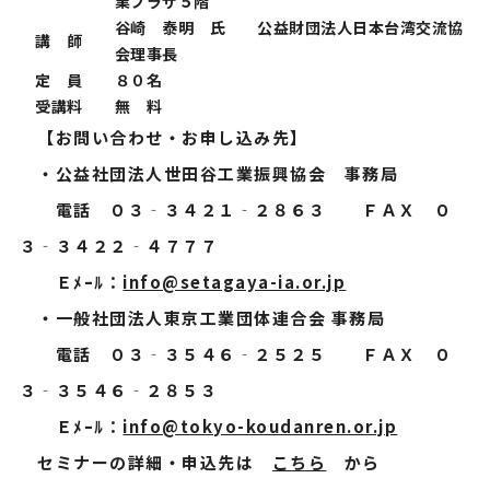
業プラザ５階
谷崎 泰明 氏 公益財団法人日本台湾交流協
講 師
会理事長
定 員
８０名
受講料
無 料
【お問い合わせ・お申し込み先】
・公益社団法人世田谷工業振興協会 事務局
電話 ０３‐３４２１‐２８６３ ＦＡＸ ０
３‐３４２２‐４７７７
Ｅﾒｰﾙ：
info@setagaya-ia.or.jp
・一般社団法人東京工業団体連合会 事務局
電話 ０３‐３５４６‐２５２５ ＦＡＸ ０
３‐３５４６‐２８５３
Ｅﾒｰﾙ：
info@tokyo-koudanren.or.jp
セミナーの詳細・申込先は
こちら
から