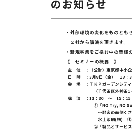
のお知らせ
・外部環境の変化をものともせず
２社から講演を頂きます。
・新規事業をご検討中の皆様のご
《 セミナーの概要 》
主 催
：
（公財）東京都中小企
日 時
：
3月8日（金） 13：3
会 場
：
ＴＫＰガーデンシティP
（千代田区外神田1
講 演
：
13：30 ～ 15：15
①「NO Try, NO S
～顧客の面倒くさい
水上印刷(株) 代
②「製品とサービス