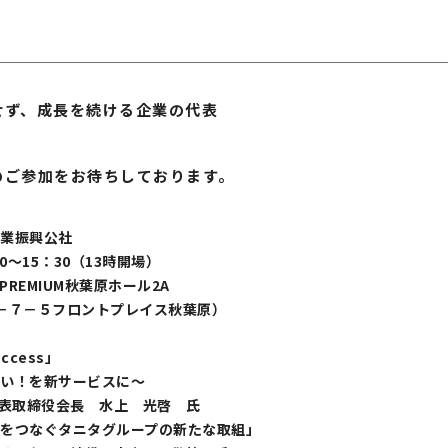
、成長を続ける企業の代表
参加をお待ちしております。
業振興公社
0～15：30（13時開場）
REMIUM秋葉原ホール2A
－７－５フロントプレイス秋葉原）
uccess」
！を新サービスに～
表取締役会長 水上 光啓 氏
をつなぐタニタグループの新たな取組」