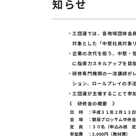
知らせ
・工団連では、各地域団体会員
対象とした「中堅社員対象リー
・企業の次代を担う、中堅・管
に指導力スキルアップを目指
・研修専門機関の一流講師がレ
ション、ロールプレイの手法を
・工団連が主催することで参加費
《 研修会の概要 》
日 時
：
平成３１年２月１３日（
会 場
：
銀座ブロッサム中央会
定 員
：
３０名（申込み順 定
参加費
：
3,000円（教材費）