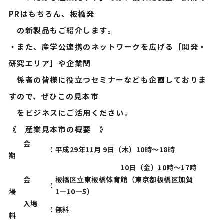
PRはもちろん、板橋発
の新製品もご紹介します。
・また、産学公連携のネットワークを広げる［開発・
研究エリア］や企業関
係者の皆様に役立つセミナーなども企画しておりま
すので、ぜひこの見本市
をビジネスにご活用ください。
《 産業見本市の概要 》
会
：
平成29年11月 9日（木）10時～18時
期
10日（金）10時～17時
会
板橋区立東板橋体育館（東京都板橋区加賀
：
場
1―10―5）
入場
：
無料
料