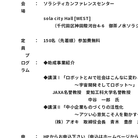
会
：
ソラシティカンファレンスセンター
場
sola city Hall [WEST]
（千代田区神田駿河台4-6 御茶ノ水ソラシ
定
：
150名（先着順）参加費無料
員
プ
ログ
：
◆助成事業紹介
ラム
◆講演Ⅰ「ロボットとAIで社会はこんなに変わ
～宇宙開発そしてロボット～」
JAXA名誉教授 愛知工科大学名誉教授
中谷 一郎 氏
◆講演Ⅱ「中小企業ものづくりの活性化
～アツい心意気こそ人を動かす
（株）アオキ 取締役会長 青木 豊彦 
申
：
HPからお申込下さい（申込はホームぺージか