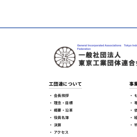
工団連について
事
・ 会長挨拶
・ 
・ 理念・目標
・ 
・ 概要・沿革
・ 
・ 役員名簿
・ 
・ 決算
・ 
・ アクセス