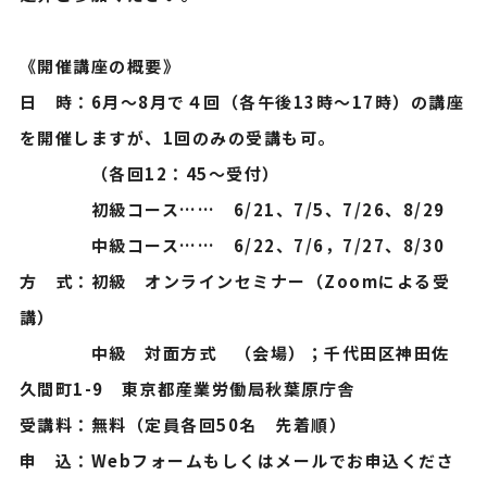
《開催講座の概要》
日 時：6月～8月で４回（各午後13時～17時）の講座
を開催しますが、1回のみの受講も可。
（各回12：45～受付）
初級コース…… 6/21、7/5、7/26、8/29
中級コース…… 6/22、7/6，7/27、8/30
方 式：初級 オンラインセミナー（Zoomによる受
講）
中級 対面方式 （会場）；千代田区神田佐
久間町1-9 東京都産業労働局秋葉原庁舎
受講料：無料（定員各回50名 先着順）
申 込：Webフォームもしくはメールでお申込くださ