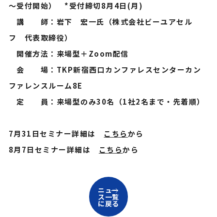
～受付開始） *受付締切8月4日(月)
講 師：岩下 宏一氏（株式会社ビーユアセル
フ 代表取締役）
開催方法：来場型＋Zoom配信
会 場：TKP新宿西口カンファレスセンターカン
ファレンスルーム8E
定 員：来場型のみ30名（1社2名まで・先着順）
7月31日セミナー詳細は
こちら
から
8月7日セミナー詳細は
こちら
から
ニュー
ス一覧
に戻る