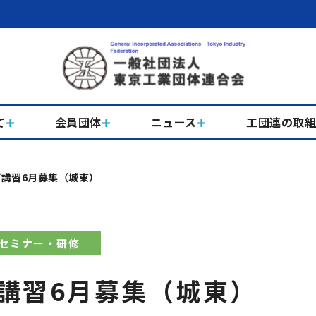
て
会員団体
ニュース
工団連の取
講習6月募集（城東）
セミナー・研修
講習6月募集（城東）