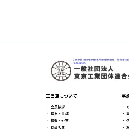
工団連について
事
・ 会長挨拶
・ 
・ 理念・目標
・ 
・ 概要・沿革
・ 
・ 役員名簿
・ 