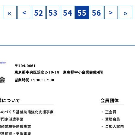
«
52
53
54
55
56
»
<
>
〒104-0061
東京都中央区銀座2-10-18 東京都中小企業会館4階
営業時間：9:00~17:00
業について
会員団体
ものづくり基盤技術強化支援事業
・ 正会員
専門家派遣事業
・ 賛助会員
依頼試験等助成事業
・ ご加入案内
経営相談・支援事業