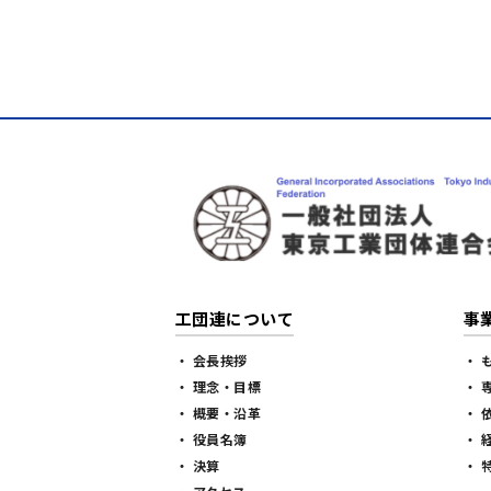
工団連について
事
・ 会長挨拶
・ 
・ 理念・目標
・ 
・ 概要・沿革
・ 
・ 役員名簿
・ 
・ 決算
・ 