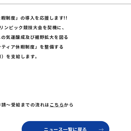
制度」の導入を応援します!!
リンピック競技大会を契機に、
気運醸成及び裾野拡大を図る
ィア休暇制度」を整備する
）を支給します。
〉
請～受給までの流れは
こちら
から
ニュース一覧に戻る