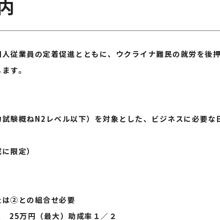
内
国人従業員の定着促進とともに、ウクライナ難民の就労を後
します。
力試験概ねN2レベル以下）を対象とした、ビジネスに必要な
成に限定）
たは②との組合せ必要
 25万円（最大）助成率１／２