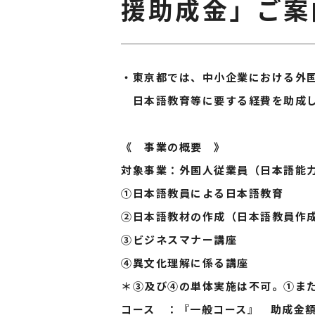
援助成金」ご案
・東京都では、中小企業における外
日本語教育等に要する経費を助成
《 事業の概要 》
対象事業：外国人従業員（日本語能
①日本語教員による日本語教育
②日本語教材の作成（日本語教員作
③ビジネスマナー講座
④異文化理解に係る講座
＊➂及び④の単体実施は不可。①ま
コース ：『一般コース』 助成金額