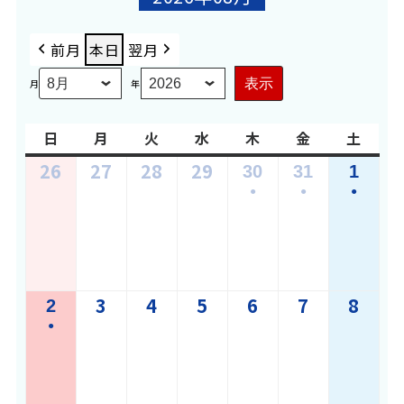
前月
本日
翌月
月
年
日
日
月
月
火
火
水
水
木
木
金
金
土
土
曜
曜
曜
曜
曜
曜
曜
26
7
27
7
28
7
29
7
30
7
31
7
1
8
日
日
日
日
日
日
日
●
●
●
月
月
月
月
月
月
月
(1
(1
(1
26,
27,
28,
29,
30,
31,
1,
件
件
件
2026
2026
2026
2026
2026
2026
2026
の
の
の
3
8
4
8
5
8
6
8
7
8
8
8
イ
イ
イ
2
8
●
月
月
月
月
月
月
ベ
ベ
ベ
月
(1
3,
4,
5,
6,
7,
8,
ン
ン
ン
2,
件
2026
2026
2026
2026
2026
202
ト)
ト)
ト)
2026